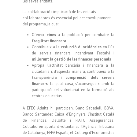
les seves entitats.
La col·laboració i implicació de les entitats
col·laboradores és essencial pel desenvolupament
del programa, ja que:
Ofereix
eines
a la població per combatre la
fragilitat financera
Contribueix a la
reducció d’incidències
en l’ús
de serveis financers, incentivant l’estalvi i
millorant la gestió de les finances personals
Apropa l’activitat bancària i financera a la
ciutadania i, d’aquesta manera, contribueix a la
transparència i comprensió dels serveis
financers
, la qual cosa, s’aconsegueix amb la
participació del voluntariat en la formació als
centres educatius
A EFEC Adults hi participen, Banc Sabadell, BBVA,
Banco Santander, Caixa d’Enginyers, l’Institut Català
de Finances, Deloitte i FIATC Assegurances.
Col·laboren aportant voluntariat l’Agència Tributària
de Catalunya, EFPA España, el Col·legi d’Economistes