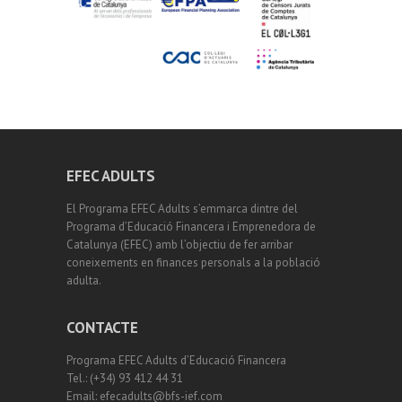
EFEC ADULTS
El Programa EFEC Adults s’emmarca dintre del
Programa d’Educació Financera i Emprenedora de
Catalunya (EFEC) amb l’objectiu de fer arribar
coneixements en finances personals a la població
adulta.
CONTACTE
Programa EFEC Adults d’Educació Financera
Tel.: (+34) 93 412 44 31
Email: efecadults@bfs-ief.com